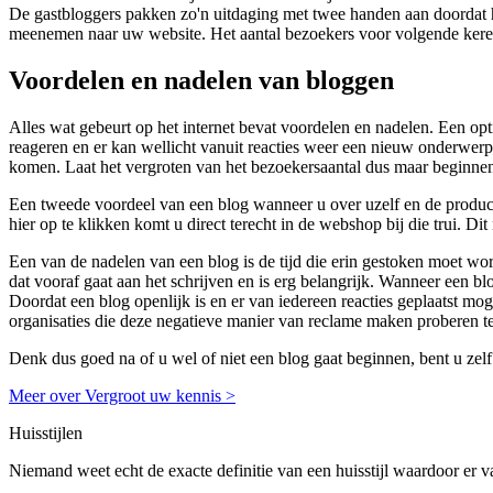
De gastbloggers pakken zo'n uitdaging met twee handen aan doordat hu
meenemen naar uw website. Het aantal bezoekers voor volgende keren 
Voordelen en nadelen van bloggen
Alles wat gebeurt op het internet bevat voordelen en nadelen. Een optie
reageren en er kan wellicht vanuit reacties weer een nieuw onderwerp
komen. Laat het vergroten van het bezoekersaantal dus maar beginne
Een tweede voordeel van een blog wanneer u over uzelf en de producten
hier op te klikken komt u direct terecht in de webshop bij die trui. D
Een van de nadelen van een blog is de tijd die erin gestoken moet word
dat vooraf gaat aan het schrijven en is erg belangrijk. Wanneer een bl
Doordat een blog openlijk is en er van iedereen reacties geplaatst mo
organisaties die deze negatieve manier van reclame maken proberen t
Denk dus goed na of u wel of niet een blog gaat beginnen, bent u zelf
Meer over Vergroot uw kennis >
Huisstijlen
Niemand weet echt de exacte definitie van een huisstijl waardoor er v