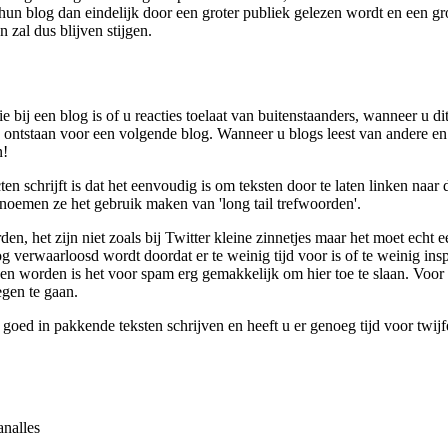
n blog dan eindelijk door een groter publiek gelezen wordt en een gro
zal dus blijven stijgen.
 bij een blog is of u reacties toelaat van buitenstaanders, wanneer u dit
 ontstaan voor een volgende blog. Wanneer u blogs leest van andere en h
n!
 schrijft is dat het eenvoudig is om teksten door te laten linken naar 
it noemen ze het gebruik maken van 'long tail trefwoorden'.
en, het zijn niet zoals bij Twitter kleine zinnetjes maar het moet echt 
og verwaarloosd wordt doordat er te weinig tijd voor is of te weinig ins
gen worden is het voor spam erg gemakkelijk om hier toe te slaan. Voor 
egen te gaan.
 goed in pakkende teksten schrijven en heeft u er genoeg tijd voor twij
analles