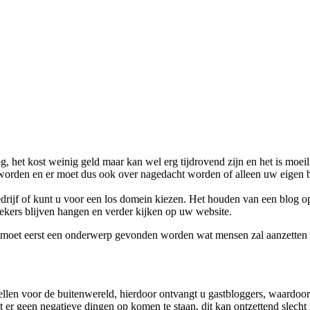
, het kost weinig geld maar kan wel erg tijdrovend zijn en het is moeil
worden en er moet dus ook over nagedacht worden of alleen uw eigen be
rijf of kunt u voor een los domein kiezen. Het houden van een blog op 
oekers blijven hangen en verder kijken op uw website.
er moet eerst een onderwerp gevonden worden wat mensen zal aanzetten o
en voor de buitenwereld, hierdoor ontvangt u gastbloggers, waardoor h
t er geen negatieve dingen op komen te staan, dit kan ontzettend slecht z